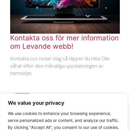
Kontakta oss för mer information
om Levande webb!
Kontakta oss redan idag så slipper du hitta Olle
såhär efter den månatliga uppdateringen av
hemsidan.
Kontakt
We value your privacy
We use cookies to enhance your browsing experience,
serve personalized ads or content, and analyze our traffic.
Upphovsrätt © 2025 Enklare.NU
By clicking "Accept All", you consent to our use of cookies.