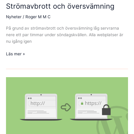
Strömavbrott och översvämning
Nyheter
/
Roger M M C
På grund av strömavbrott och översvämning låg servrarna
nere ett par timmar under söndagskvällen. Alla webplatser är
nu igång igen
Strömavbrott
Läs mer »
och
översvämning