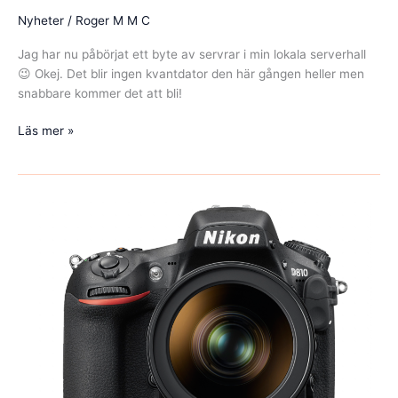
Nyheter
/
Roger M M C
Jag har nu påbörjat ett byte av servrar i min lokala serverhall
😉 Okej. Det blir ingen kvantdator den här gången heller men
snabbare kommer det att bli!
Serverbyte
Läs mer »
i
serverhallen