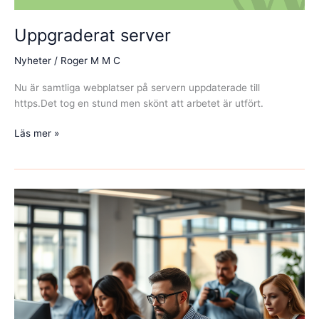
Uppgraderat server
Nyheter
/
Roger M M C
Nu är samtliga webplatser på servern uppdaterade till
https.Det tog en stund men skönt att arbetet är utfört.
Uppgraderat
Läs mer »
server