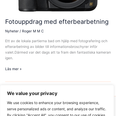
Fotouppdrag med efterbearbetning
Nyheter
/
Roger M M C
Ett av de lokala partierna bad om hjälp med fotografering och
efterarbetning av bilder till informationsbroschyrer inför
valet.Därmed var det dags att ta fram den fantastiska kameran
igen.
Fotouppdrag
Läs mer »
med
efterbearbetning
We value your privacy
We use cookies to enhance your browsing experience,
serve personalized ads or content, and analyze our traffic.
Upphovsrätt © 2025 Enklare.NU
By clicking "Accept All", you consent to our use of cookies.