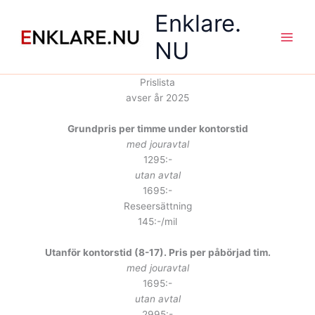
Hoppa
Enklare.
till
innehåll
NU
Main
Men
Prislista
avser år 2025
Grundpris per timme under kontorstid
med jouravtal
1295:-
utan avtal
1695:-
Reseersättning
145:-/mil
Utanför kontorstid (8-17). Pris per påbörjad tim.
med jouravtal
1695:-
utan avtal
2995:-