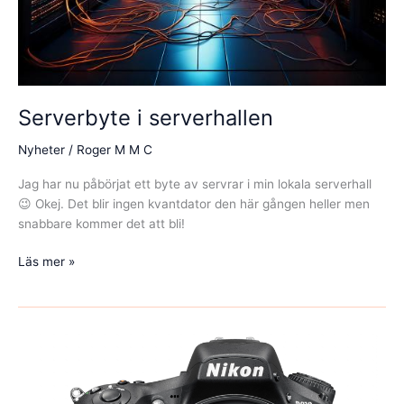
Serverbyte i serverhallen
Nyheter
/
Roger M M C
Jag har nu påbörjat ett byte av servrar i min lokala serverhall
😉 Okej. Det blir ingen kvantdator den här gången heller men
snabbare kommer det att bli!
Serverbyte
Läs mer »
i
serverhallen