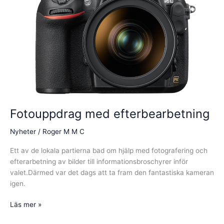
Fotouppdrag med efterbearbetning
Nyheter
/
Roger M M C
Ett av de lokala partierna bad om hjälp med fotografering och
efterarbetning av bilder till informationsbroschyrer inför
valet.Därmed var det dags att ta fram den fantastiska kameran
igen.
Fotouppdrag
Läs mer »
med