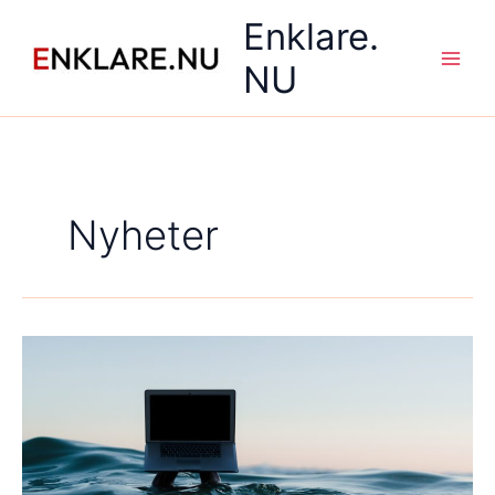
Hoppa
Enklare.
till
innehåll
NU
Main
Men
Nyheter