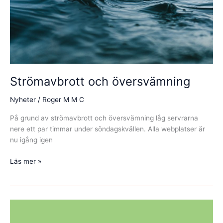
Strömavbrott och översvämning
Nyheter
/
Roger M M C
På grund av strömavbrott och översvämning låg servrarna
nere ett par timmar under söndagskvällen. Alla webplatser är
nu igång igen
Strömavbrott
Läs mer »
och
översvämning